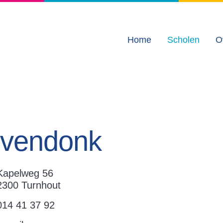
Home
Scholen
O
Zevendonk
Kapelweg 56
2300 Turnhout
014 41 37 92